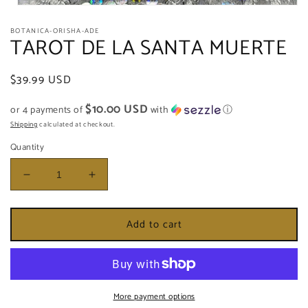
Open
media
BOTANICA-ORISHA-ADE
1
TAROT DE LA SANTA MUERTE
in
modal
Regular
$39.99 USD
price
$10.00 USD
or 4 payments of
with
ⓘ
Shipping
calculated at checkout.
Quantity
Decrease
Increase
quantity
quantity
for
for
Add to cart
TAROT
TAROT
DE
DE
LA
LA
SANTA
SANTA
MUERTE
MUERTE
More payment options