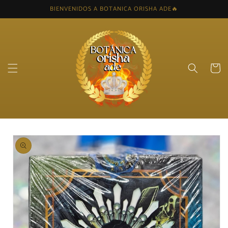
Skip to
BIENVENIDOS A BOTANICA ORISHA ADE🔥
content
Cart
Skip to
product
information