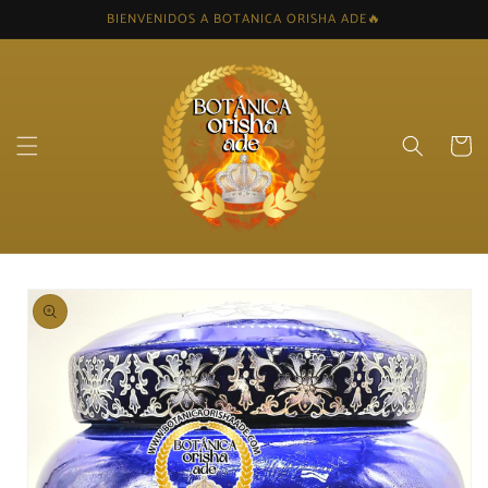
Skip to
BIENVENIDOS A BOTANICA ORISHA ADE🔥
content
Cart
Skip to
product
information