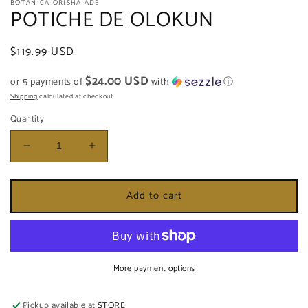
BOTANICA-ORISHA-ADE
1
POTICHE DE OLOKUN
in
modal
Regular
$119.99 USD
price
$24.00 USD
or 5 payments of
with
ⓘ
Shipping
calculated at checkout.
Quantity
Decrease
Increase
quantity
quantity
for
for
Add to cart
POTICHE
POTICHE
DE
DE
OLOKUN
OLOKUN
More payment options
Pickup available at
STORE