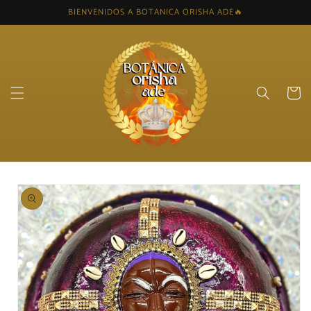
Skip to
BIENVENIDOS A BOTANICA ORISHA ADE🔥
content
Cart
Skip to
product
information