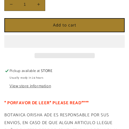
Decrease
Increase
quantity
quantity
for
for
Add to cart
BARRO
BARRO
DE
DE
SAN
SAN
LAZARO
LAZARO
Pickup available at
STORE
Usually ready in 24 hours
View store information
* PORFAVOR DE LEER* PLEASE READ****
BOTANICA ORISHA ADE ES RESPONSABLE POR SUS
ENVIOS, EN CASO DE QUE ALGUN ARTICULO LLEGUE