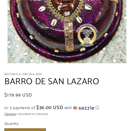
Open
media
BOTANICA-ORISHA-ADE
1
BARRO DE SAN LAZARO
in
modal
Regular
$179.99 USD
price
$36.00 USD
or 5 payments of
with
ⓘ
Shipping
calculated at checkout.
Quantity