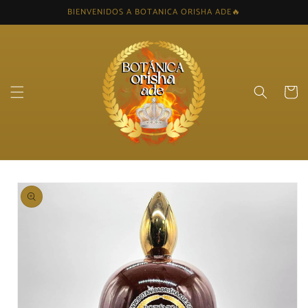
Skip to
BIENVENIDOS A BOTANICA ORISHA ADE🔥
content
Cart
Skip to
product
information