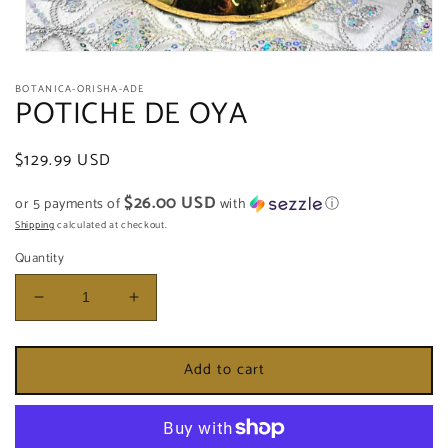
Open
media
BOTANICA-ORISHA-ADE
1
POTICHE DE OYA
in
modal
Regular
$129.99 USD
price
$26.00 USD
or 5 payments of
with
ⓘ
Shipping
calculated at checkout.
Quantity
Decrease
Increase
quantity
quantity
for
for
Add to cart
POTICHE
POTICHE
DE
DE
OYA
OYA