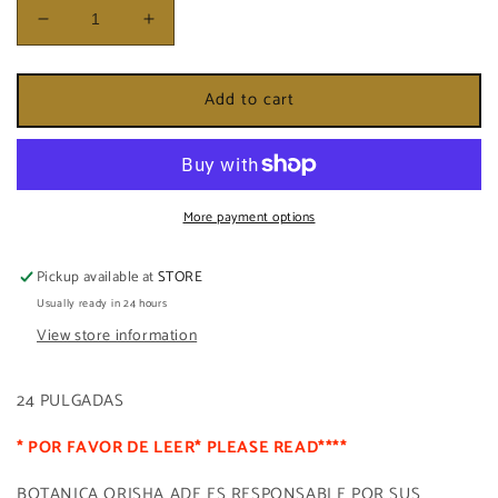
Decrease
Increase
quantity
quantity
for
for
Add to cart
POTICHE
POTICHE
DE
DE
OSHUN
OSHUN
More payment options
Pickup available at
STORE
Usually ready in 24 hours
View store information
24 PULGADAS
* POR FAVOR DE LEER* PLEASE READ****
BOTANICA ORISHA ADE ES RESPONSABLE POR SUS