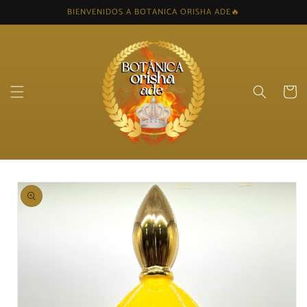
Skip to
BIENVENIDOS A BOTANICA ORISHA ADE🔥
content
Cart
Skip to
product
information