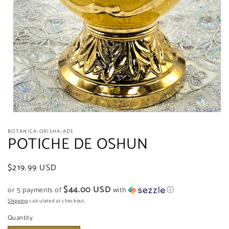
Open
media
BOTANICA-ORISHA-ADE
1
POTICHE DE OSHUN
in
modal
Regular
$219.99 USD
price
$44.00 USD
or 5 payments of
with
ⓘ
Shipping
calculated at checkout.
Quantity