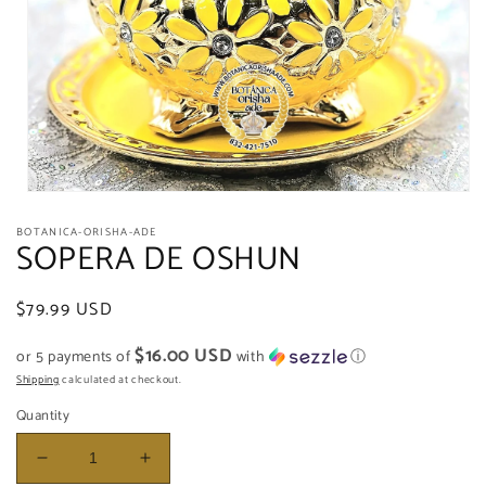
Open
media
BOTANICA-ORISHA-ADE
1
SOPERA DE OSHUN
in
modal
Regular
$79.99 USD
price
$16.00 USD
or 5 payments of
with
ⓘ
Shipping
calculated at checkout.
Quantity
Decrease
Increase