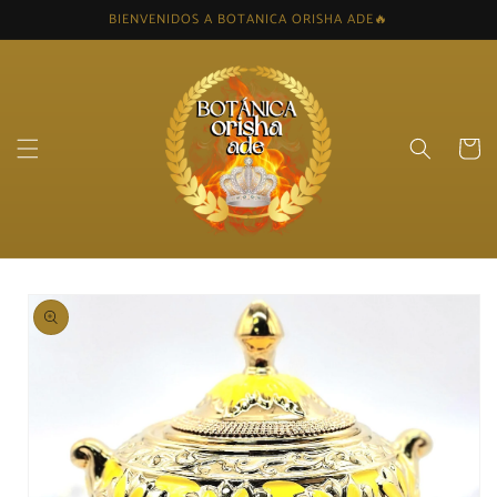
Skip to
BIENVENIDOS A BOTANICA ORISHA ADE🔥
content
Cart
Skip to
product
information