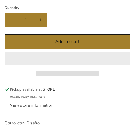
Quantity
Decrease
Increase
quantity
quantity
for
for
Add to cart
GORRO
GORRO
DE
DE
OGGUN
OGGUN
DE
DE
GALA
GALA
CON
CON
DISEÑO
DISEÑO
Pickup available at
STORE
Usually ready in 24 hours
View store information
Gorro con Diseño