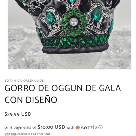
Open
media
BOTANICA-ORISHA-ADE
1
GORRO DE OGGUN DE GALA
in
modal
CON DISEÑO
Regular
$39.99 USD
price
$10.00 USD
or 4 payments of
with
ⓘ
Shipping
calculated at checkout.