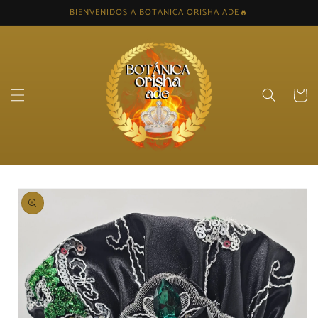
Skip to
BIENVENIDOS A BOTANICA ORISHA ADE🔥
content
Cart
Skip to
product
information