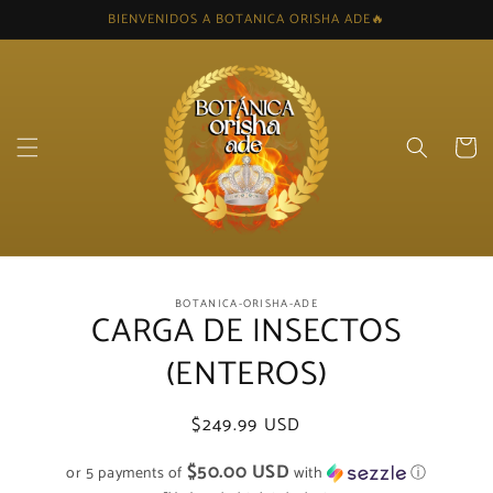
Skip to
BIENVENIDOS A BOTANICA ORISHA ADE🔥
content
Cart
Skip to
BOTANICA-ORISHA-ADE
product
CARGA DE INSECTOS
information
(ENTEROS)
Regular
$249.99 USD
price
$50.00 USD
or 5 payments of
with
ⓘ