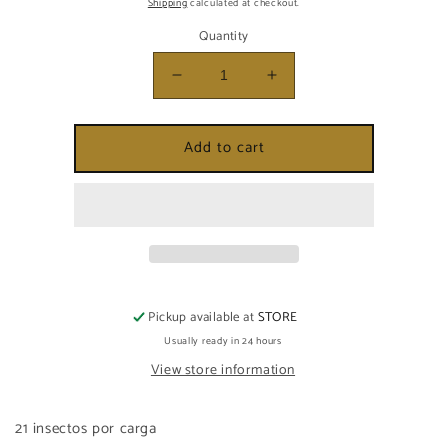
Shipping
calculated at checkout.
Quantity
Decrease
Increase
quantity
quantity
for
for
Add to cart
CARGA
CARGA
DE
DE
INSECTOS
INSECTOS
(ENTEROS)
(ENTEROS)
Pickup available at
STORE
Usually ready in 24 hours
View store information
21 insectos por carga