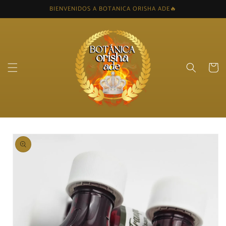
Skip to
BIENVENIDOS A BOTANICA ORISHA ADE🔥
content
Cart
Skip to
product
information