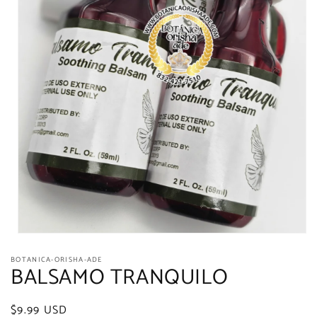
Open
media
BOTANICA-ORISHA-ADE
1
BALSAMO TRANQUILO
in
modal
Regular
$9.99 USD