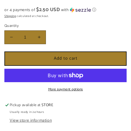
price
$2.50 USD
or 4 payments of
with
ⓘ
Shipping
calculated at checkout.
Quantity
Decrease
Increase
quantity
quantity
for
for
Add to cart
BALSAMO
BALSAMO
TRANQUILO
TRANQUILO
More payment options
Pickup available at
STORE
Usually ready in 24 hours
View store information